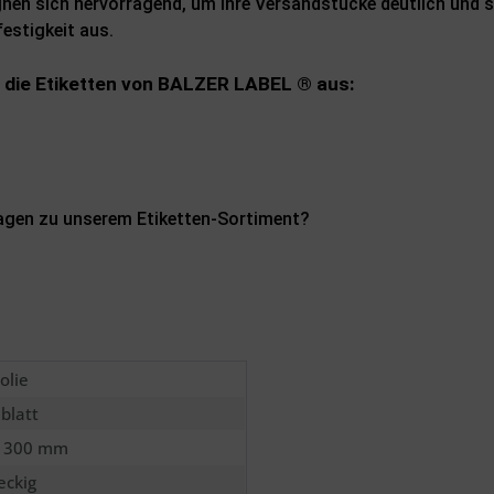
gnen sich hervorragend, um Ihre Versandstücke deutlich und
estigkeit aus.
 die Etiketten von BALZER LABEL ® aus:
ragen zu unserem Etiketten-Sortiment?
olie
lblatt
x 300 mm
eckig