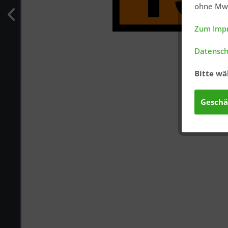
ohne MwS
Zum Imp
Datensch
Bitte wä
Geschä