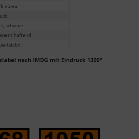
tklebend
uck
e, schwarz
anent haftend
satzlabel
zlabel nach IMDG mit Eindruck 1300"