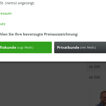
t. (netto) angezeigt.
Anfrage
Bestell-Nr.
ressum
Versandgew
utz
Menge
hlen Sie Ihre bevorzugte Preisauszeichnung:
ab
10
ab
50
ftskunde
Privatkunde
(zzgl. MwSt.)
(inkl. MwSt.)
ab
100
ab
200
ab
500
Ich ha
genomme
Mit * gek