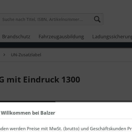
Brandschutz
Fahrzeugausbildung
Ladungssicherun
UN-Zusatzlabel
G mit Eindruck 1300
inkl. MwSt., zz
In 3-7 Ta
h Willkommen bei Balzer
nden werden Preise mit MwSt. (brutto) und Geschäftskunden Pr