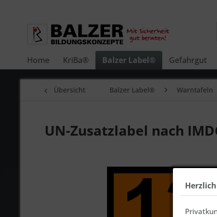
Home
KriBa®
Balzer Label®
Gefahrgut
Übersicht
Balzer Label®
Warntafeln
UN-Zusatzlabel nach IMD
Herzlic
Privatku