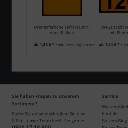
Orangefarbene Tafel Neutral
UN-Zusatzlab
ohne Balken
mit Eindr
ab 1,83 € *
ab 1,44 € *
* inkl. MwSt., zzgl. Versand
* ink
Sie haben Fragen zu unserem
Service
Sortiment?
Musteretike
Kontakt
Rufen Sie an oder schreiben Sie eine
E-Mail
, unser Team berät Sie gerne:
Balzers Blog
0800 17 18 900
Balzer-Team