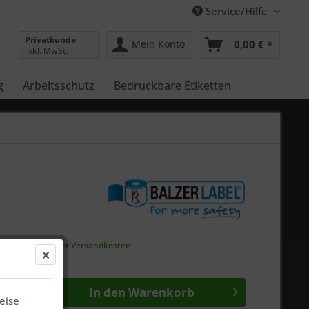
Service/Hilfe
Privatkunde
Mein Konto
0,00 € *
inkl. MwSt.
g
Arbeitsschutz
Bedruckbare Etiketten
gl.
ausgewiesener Versandkosten
gen bei Ihnen*
In den
Warenkorb
eise