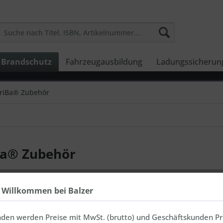
Brandschutz
Fahrzeugausbildung
Ladungssicherun
riBa® Zubehör
Ba® Zubehör
h Willkommen bei Balzer
KriBa® Spraydosen
nden werden Preise mit MwSt. (brutto) und Geschäftskunden Pr