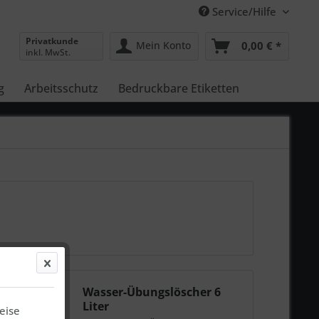
Service/Hilfe
Privatkunde
Mein Konto
0,00 € *
inkl. MwSt.
g
Arbeitsschutz
Bedruckbare Etiketten
Wasser-Übungslöscher 6
Liter
eise