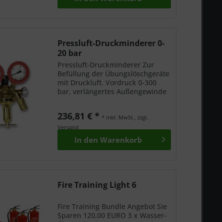
Übungslöscher mit...
Pressluft-Druckminderer 0-
20 bar
Pressluft-Druckminderer Zur
Befüllung der Übungslöschgeräte
mit Druckluft. Vordruck 0-300
bar, verlängertes Außengewinde
inkl. Gummischutzkappen mit
Druckluftanschluss.
236,81 € *
* inkl. MwSt., zzgl.
Versand
In den
Warenkorb
Fire Training Light 6
Fire Training Bundle Angebot Sie
Sparen 120,00 EURO 3 x Wasser-