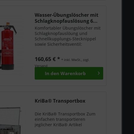
Wasser-Übungslöscher mit
Schlagknopfauslösung 6...
Komfortabler Übungslöscher mit
Schlagknopfauslöung und
Schnellkupplungs-Stecknippel
sowie Sicherheitsventil:
Schlauchleitung Schnellkupplung
und Schaumdüse
160,65 € *
Innenbeschichteter
* inkl. MwSt., zzgl.
Löschmittelbehälter Schwarzer
Versand
Fußring Max.
In den
Warenkorb
Druckbeaufschlagung...
KriBa® Transportbox
Die KriBa® Transportbox Zum
einfachen transportieren
jeglicher KriBa® Artikel