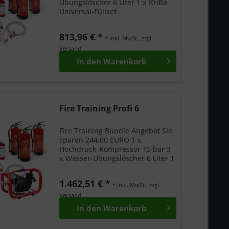
Übungslöscher 6 Liter 1 x KriBa
Universal-Füllset
813,96 € *
* inkl. MwSt., zzgl.
Versand
In den
Warenkorb
Fire Training Profi 6
Fire Training Bundle Angebot Sie
sparen 244,00 EURO 1 x
Hochdruck-Kompressor 15 bar 3
x Wasser-Übungslöscher 6 Liter 1
x KriBa Universal-Füllset
1.462,51 € *
* inkl. MwSt., zzgl.
Versand
In den
Warenkorb