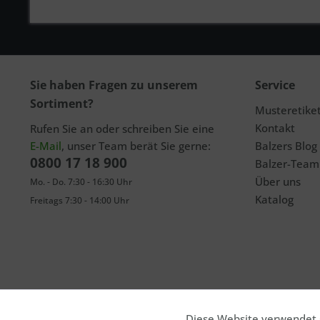
Sie haben Fragen zu unserem
Service
Sortiment?
Musteretike
Kontakt
Rufen Sie an oder schreiben Sie eine
E-Mail
, unser Team berät Sie gerne:
Balzers Blog
0800 17 18 900
Balzer-Team
Über uns
Mo. - Do. 7:30 - 16:30 Uhr
Katalog
Freitags 7:30 - 14:00 Uhr
Diese Website verwendet C
Funktionale