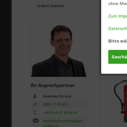
ohne MwS
KriBa® Zubehör
Zum Imp
Datensch
Bitte wä
Geschä
Ihr Anprechpartner
Andreas Struck
0800 17 18 900
+49 (0) 4141 98 99 15
andreas.struck@balzer-
online.de