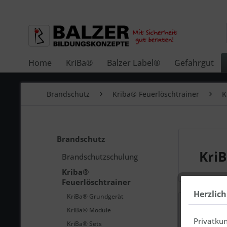
Home
KriBa®
Balzer Label®
Gefahrgut
Brandschutz
Kriba® Feuerlöschtrainer
K
Brandschutz
Kri
Brandschutzschulung
Kriba®
Feuerlöschtrainer
Herzlic
KriBa® Grundgerät
KriBa® Module
Privatku
KriBa® Sets