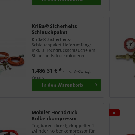
erfolgt...
KriBa® Sicherheits-
Schlauchpaket
KriBa® Sicherheits-
Schlauchpaket Lieferumfang:
inkl. 3 Hochdruckschläuche 8m,
Sicherheitsdruckminderer
Schlauchbruchsicherung
Sicherheitsabsperrventil
1.486,31 € *
Regelventil Zündbrenner
* inkl. MwSt., zzgl.
Werkzeug Handschuhe Leckspray
Versand
In den
Warenkorb
Mobiler Hochdruck
►
Kolbenkompressor
Tragbarer, direktgekoppelter 1-
Zylinder Kolbenkompressor für