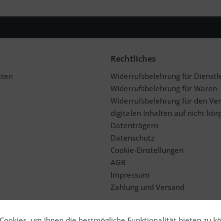
Rechtliches
tten
Widerrufsbelehrung für Dienstl
Widerrufsbelehrung für Waren
Widerrufsbelehrung für den Ve
digitalen Inhalten auf nicht kör
Datenträgern
Datenschutz
Cookie-Einstellungen
AGB
Impressum
Zahlung und Versand
ookies, um Ihnen die bestmögliche Funktionalität bieten zu k