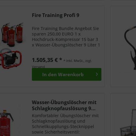
Fire Training Profi 9
Fire Training Bundle Angebot Sie
sparen 250,00 EURO 1 x
Hochdruck-Kompressor 15 bar 3
x Wasser-Übungslöscher 9 Liter 1
x KriBa Universal-Füllset
1.505,35 € *
* inkl. MwSt., zzgl.
Versand
In den
Warenkorb
Wasser-Übungslöscher mit
Schlagknopfauslösung 9...
Komfortabler Übungslöscher mit
Schlagknopfauslöung und
Schnellkupplungs-Stecknippel
sowie Sicherheitsventil: