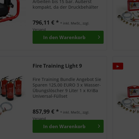
Arbeiten bis 15 bar. Äußerst
kompakt, da der Druckbehälter
im Stahlrahmen integriert ist,
ausgestattet mit
796,11 € *
Filterdruckminderer, Manometer
* inkl. MwSt., zzgl.
für Arbeits- und Behälterdruck
Versand
sowie...
In den
Warenkorb
Fire Training Light 9
►
Fire Training Bundle Angebot Sie
Sparen 125,00 EURO 3 x Wasser-
Übungslöscher 9 Liter 1 x KriBa
Universal-Füllset
857,99 € *
* inkl. MwSt., zzgl.
Versand
In den
Warenkorb