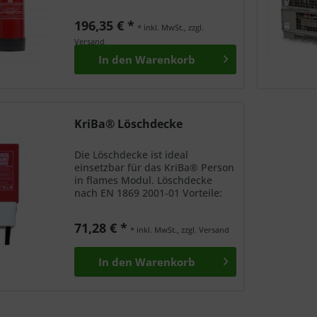
Schlauchleitung Schnellkupplung
und Schaumdüse
196,35 € *
Innenbeschichteter
* inkl. MwSt., zzgl.
Löschmittelbehälter Schwarzer
Versand
Fußring Max.
In den
Warenkorb
Druckbeaufschlagung...
KriBa® Löschdecke
Die Löschdecke ist ideal
einsetzbar für das KriBa® Person
in flames Modul. Löschdecke
nach EN 1869 2001-01 Vorteile:
aus Glasfasermaterial 180 x 180
cm
71,28 € *
* inkl. MwSt., zzgl. Versand
In den
Warenkorb