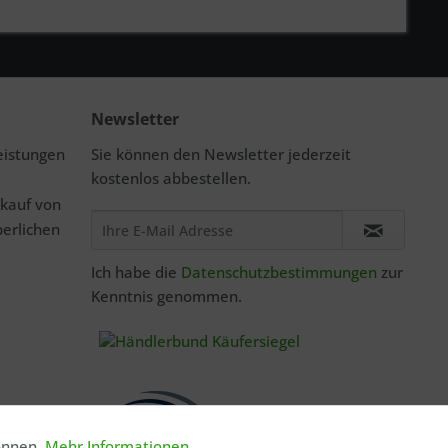
Newsletter
eistungen
Sie können den Newsletter jederzeit
kostenlos abbestellen.
rkauf von
perlichen
Ich habe die
Datenschutzbestimmungen
zur
Kenntnis genommen.
önnen.
Mehr Informationen
Aktiv