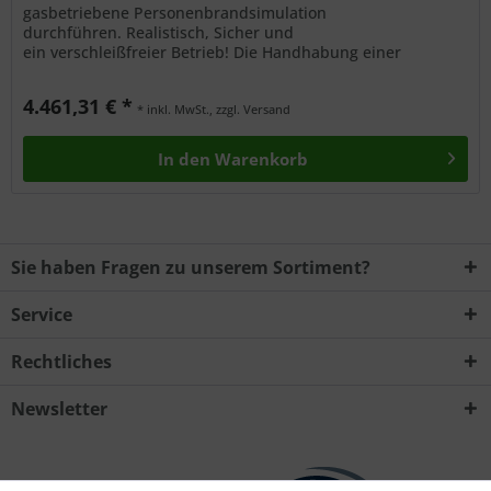
gasbetriebene Personenbrandsimulation
durchführen. Realistisch, Sicher und
ein verschleißfreier Betrieb! Die Handhabung einer
Löschdecke wird eindrucksvoll vermittelt. Das Modul ist
bequem...
4.461,31 € *
* inkl. MwSt., zzgl. Versand
In den
Warenkorb
Sie haben Fragen zu unserem Sortiment?
Service
Rechtliches
Newsletter