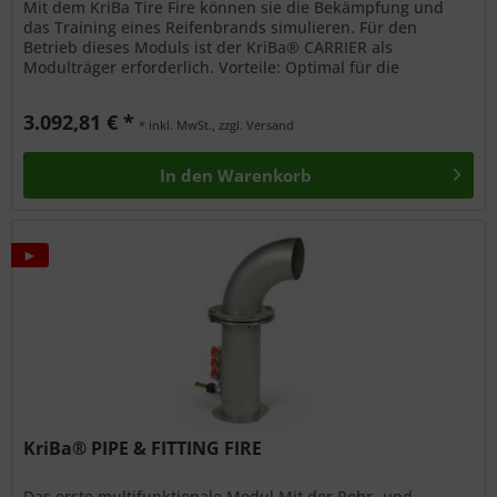
Mit dem KriBa Tire Fire können sie die Bekämpfung und
das Training eines Reifenbrands simulieren. Für den
Betrieb dieses Moduls ist der KriBa® CARRIER als
Modulträger erforderlich. Vorteile: Optimal für die
Schulung von LKW-Fahrern Sehr...
3.092,81 € *
* inkl. MwSt., zzgl. Versand
In den
Warenkorb
►
KriBa® PIPE & FITTING FIRE
Das erste multifunktionale Modul Mit der Rohr- und