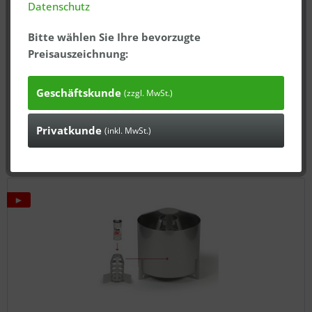
Datenschutz
KriBa® WASTEBASKET FIRE
Bitte wählen Sie Ihre bevorzugte
Papierkorbbrand realistisch vermitteln, richtige
Preisauszeichnung:
Löschtechnik erlernen Das Modul dient auch als Träger
für KriBa® SPRAYBOX und KriBa® FAT FIRE. Vorteile:
Brennender Abfallbehälter = häufigste Ursache für
Geschäftskunde
(zzgl. MwSt.)
Entstehungsbrände Einfach...
1.188,81 € *
* inkl. MwSt., zzgl. Versand
Privatkunde
(inkl. MwSt.)
In den
Warenkorb
►