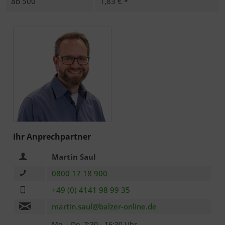
ab
500
1,83 € *
Ich habe die
Datenschutzerklärung
zur Kenntnis
genommen.. *
Mit * gekennzeichnete Felder sind Pflichtfelder.
Senden
Ihr Anprechpartner
Martin Saul
0800 17 18 900
+49 (0) 4141 98 99 35
martin.saul@balzer-online.de
Mo. - Do. 7:30 - 16:30 Uhr