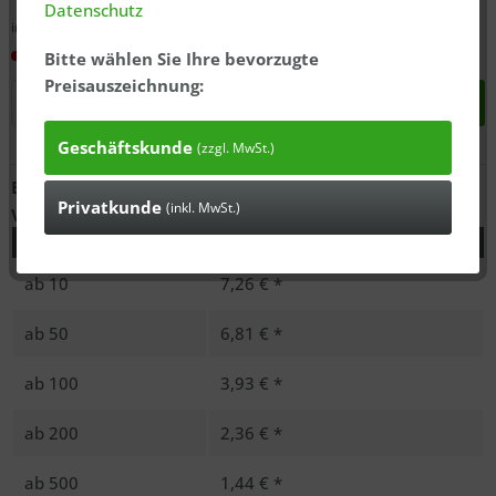
Datenschutz
inkl. MwSt., zzgl.
ausgewiesener Versandkosten
In 3-7 Tagen bei Ihnen*
Bitte wählen Sie Ihre bevorzugte
Preisauszeichnung:
In den
Warenkorb
Geschäftskunde
(zzgl. MwSt.)
Anfragen
Bestell-Nr.:
66091234
Privatkunde
(inkl. MwSt.)
Versandgewicht:
0.01 kg
Menge
Stückpreis
ab
10
7,26 € *
ab
50
6,81 € *
ab
100
3,93 € *
ab
200
2,36 € *
ab
500
1,44 € *