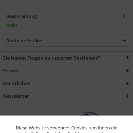
Ich habe die
Datenschutzerklärung
zur Kenntnis
Beschreibung
genommen.. *
mehr
Mit * gekennzeichnete Felder sind Pflichtfelder.
Ähnliche Artikel
Senden
Sie haben Fragen zu unserem Sortiment?
Service
Rechtliches
Newsletter
Diese Website verwendet Cookies, um Ihnen die
Aktiv
Funktionale