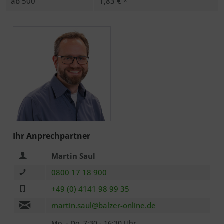
ab
500
1,83 € *
Ich habe die
Datenschutzerklärung
zur Kenntnis
genommen.. *
Mit * gekennzeichnete Felder sind Pflichtfelder.
Senden
Ihr Anprechpartner
Martin Saul
0800 17 18 900
+49 (0) 4141 98 99 35
martin.saul@balzer-online.de
Mo. - Do. 7:30 - 16:30 Uhr