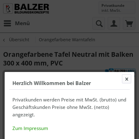
Privatkunde
inkl. MwSt.
Menü
Übersicht
Orangefarbene Warntafeln
Orangefarbene Tafel Neutral mit Balken
300 x 400 mm, PVC
Herzlich Willkommen bei Balzer
Privatkunden werden Preise mit MwSt. (brutto) und
Geschäftskunden Preise ohne MwSt. (netto)
angezeigt.
Zum Impressum