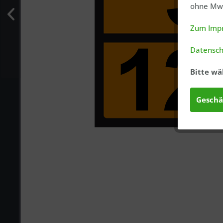
ohne MwS
Zum Imp
Datensch
Bitte wä
Geschä