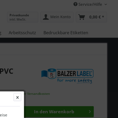
Service/Hilfe
Privatkunde
Mein Konto
0,00 € *
inkl. MwSt.
g
Arbeitsschutz
Bedruckbare Etiketten
 PVC
gl.
ausgewiesener Versandkosten
gen bei Ihnen*
In den
Warenkorb
eise