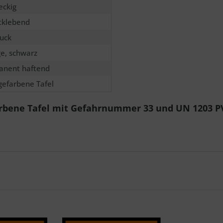
eckig
tklebend
uck
e, schwarz
anent haftend
efarbene Tafel
arbene Tafel mit Gefahrnummer 33 und UN 1203 P