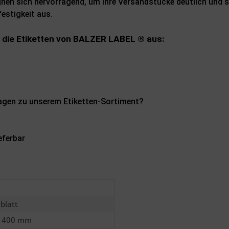
gnen sich hervorragend, um Ihre Versandstücke deutlich und
estigkeit aus.
 die Etiketten von BALZER LABEL ® aus:
ragen zu unserem Etiketten-Sortiment?
eferbar
lblatt
x 400 mm