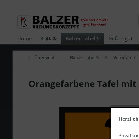
Home
KriBa®
Balzer Label®
Gefahrgut
Übersicht
Balzer Label®
Warntafeln
Orangefarbene Tafel mi
Herzlic
Privatku