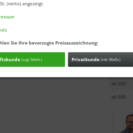
t. (netto) angezeigt.
Anfrage
Bestell-Nr.
ressum
Versandgew
utz
Menge
hlen Sie Ihre bevorzugte Preisauszeichnung:
ab
10
ab
50
ftskunde
Privatkunde
(zzgl. MwSt.)
(inkl. MwSt.)
ab
100
ab
200
ab
500
Ich ha
genomme
Mit * gek