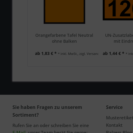
Orangefarbene Tafel Neutral
UN-Zusatzlab
ohne Balken
mit Eindr
ab 1,83 € *
ab 1,44 € *
* inkl. MwSt., zzgl. Versand
* ink
Sie haben Fragen zu unserem
Service
Sortiment?
Musteretike
Kontakt
Rufen Sie an oder schreiben Sie eine
E-Mail
, unser Team berät Sie gerne:
Balzers Blog