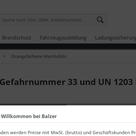
Brandschutz
Fahrzeugausbildung
Ladungssicherun
Orangefarbene Warntafeln
t Gefahrnummer 33 und UN 1203
inkl. MwSt., zz
In 3-7 Ta
h Willkommen bei Balzer
nden werden Preise mit MwSt. (brutto) und Geschäftskunden Pr