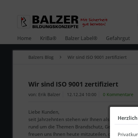
Home
KriBa®
Balzer Label®
Gefahrgut
Balzers Blog
Wir sind ISO 9001 zertifiziert
Wir sind ISO 9001 zertifiziert
von:
Erik Balzer
12.12.24 10:00
0 Kommentare
Liebe Kunden,
Herzlic
seit Jahrzehnten stehen wir Ihnen als verlässlicher
rund um die Themen Brandschutz, Gefahrgut, Ladu
freuen uns Ihnen heute mitzuteilen, dass unser
Privatku