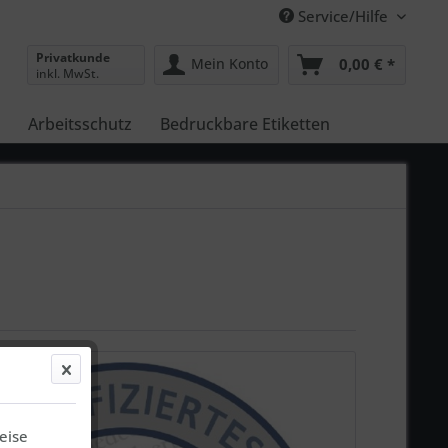
Service/Hilfe
Privatkunde
Mein Konto
0,00 € *
inkl. MwSt.
Arbeitsschutz
Bedruckbare Etiketten
eise