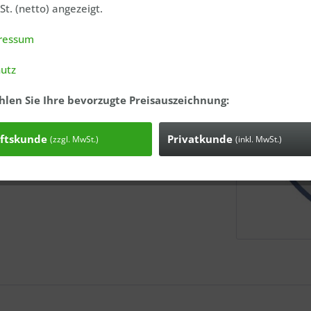
m entsprechend der Norm DIN EN ISO
t. (netto) angezeigt.
m höchste Qualitätsansprüche
ressum
erung wird regelmäßig überwacht und
utz
e Zusammenarbeit mit Ihnen. Bei Fragen
hlen Sie Ihre bevorzugte Preisauszeichnung:
en Sie gerne auf mich zu.
ftskunde
Privatkunde
(zzgl. MwSt.)
(inkl. MwSt.)