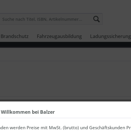
Brandschutz
Fahrzeugausbildung
Ladungssicherung
h Willkommen bei Balzer
 Partner in der Betriebssicherheit beiseite
ngssicherung und Arbeitsschutz. Wir
 Unternehmen seit dem 07.12.2024
ISO 9001
nden werden Preise mit MwSt. (brutto) und Geschäftskunden Pr