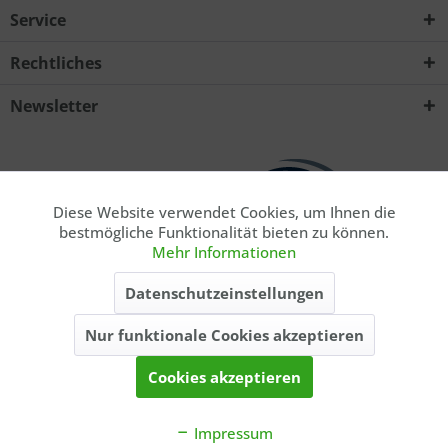
Service
Rechtliches
Ich habe die
Datenschutzerklärung
zur Kenntnis
Newsletter
genommen.. *
Mit * gekennzeichnete Felder sind Pflichtfelder.
Senden
Diese Website verwendet Cookies, um Ihnen die
Aktiv
Funktionale
bestmögliche Funktionalität bieten zu können.
Mehr Informationen
Aktiv
Marketing
* Privatkunde. Alle Preise inkl. gesetzl. Mehrwertsteuer zzgl.
Datenschutzeinstellungen
ausgewiesener
Versandkosten
, wenn nicht anders beschrieben. Die
angegebenen Lieferzeiten gelten nur für Lieferungen innerhalb
Nur funktionale Cookies akzeptieren
Aktiv
Tracking
Deutschlands, Lieferzeiten für andere Länder entnehmen Sie bitte der
Schaltfläche
Versand & Zahlung
.
Cookies akzeptieren
Kontakt
Balzers Blog
Balzer-Team
Über uns
Katalog
Impressum
Cookie-Einstellungen
AGB
Impressum