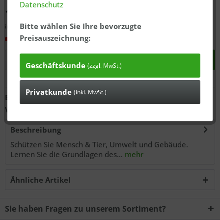
Datenschutz
18,99 € *
Bitte wählen Sie Ihre bevorzugte
inkl. MwSt., zzgl.
ausgewiesener Versandkosten
Preisauszeichnung:
In 3-7 Tagen bei Ihnen*
In den
Warenkorb
Geschäftskunde
(zzgl. MwSt.)
Privatkunde
Anfragen
(inkl. MwSt.)
Bestell-Nr.:
11121000
Versandgewicht:
0.25 kg
Beschreibung
Schützen Sie Mensch & Tier, Umwelt und Gebäude.
Lernen Sie die Grundlagen des...
mehr
Ähnliche Artikel
Sie haben Fragen zu unserem Sortiment?