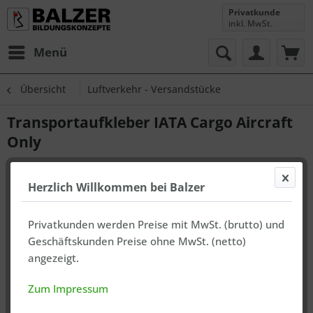
Privatkunde
inkl. MwSt.
Menü
Übersicht
Luftverkehr - Versandstücke
Transportaufkleber IATA Cargo Aircraft
Only
Herzlich Willkommen bei Balzer
Privatkunden werden Preise mit MwSt. (brutto) und
Geschäftskunden Preise ohne MwSt. (netto)
angezeigt.
Zum Impressum