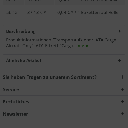
ab
12
37,13 € *
0,04 € * / 1 Etiketten auf Rolle
Ich habe die
Datenschutzerklärung
zur Kenntnis
Beschreibung
genommen.. *
Produktinformationen "Transportaufkleber IATA Cargo
Mit * gekennzeichnete Felder sind Pflichtfelder.
Aircraft Only" IATA-Etikett "Cargo...
mehr
Senden
Ähnliche Artikel
Sie haben Fragen zu unserem Sortiment?
Service
Rechtliches
Newsletter