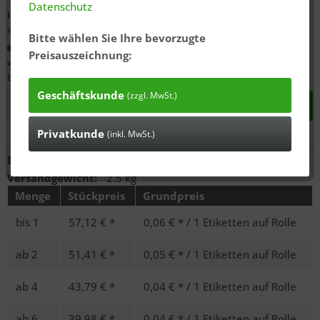
Datenschutz
Inhalt:
1000 Etiketten auf Rolle
inkl. MwSt., zzgl.
ausgewiesener Versandkosten
Bitte wählen Sie Ihre bevorzugte
In 1-3 Tagen bei Ihnen*
Preisauszeichnung:
Expressversandoptionen für dieses Produkt auswählbar bei
Bestelleingang bis 11:30 Uhr (Mo.-Do.)
Geschäftskunde
(zzgl. MwSt.)
In den
Warenkorb
Privatkunde
(inkl. MwSt.)
Anfragen
Bestell-Nr.:
67236000
Versandgewicht:
2.5 kg
Menge
Stückpreis
Grundpreis
bis
1
57,12 € *
0,06 € * / 1 Etiketten auf Rolle
ab
2
51,41 € *
0,05 € * / 1 Etiketten auf Rolle
ab
4
43,79 € *
0,04 € * / 1 Etiketten auf Rolle
ab
6
39,98 € *
0,04 € * / 1 Etiketten auf Rolle