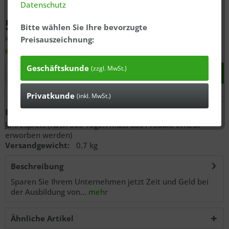
Datenschutz
581,91 € *
Bitte wählen Sie Ihre bevorzugte
inkl. MwSt., zzgl.
ausgewiesener Versandkosten
Preisauszeichnung:
Lieferzeit 3 Tage
Geschäftskunde
(zzgl. MwSt.)
In den
Warenkorb
Privatkunde
(inkl. MwSt.)
Anfragen
Bestell-Nr.:
21639000
Jahrespreis (nach 365 Tagen muss das Produkt erneut
erworben werden)
Versandgewicht:
0.7 kg
Beschreibung
Sparen Sie Ihrem Unternehmen jetzt Zeit und Geld bei
der Ausbildung von...
mehr
Ähnliche Artikel