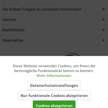
Sie haben Fragen zu unserem Sortiment?
Service
Ich habe die
Datenschutzerklärung
zur Kenntnis
Rechtliches
genommen.. *
Mit * gekennzeichnete Felder sind Pflichtfelder.
Newsletter
Senden
Diese Website verwendet Cookies, um Ihnen die
Aktiv
Funktionale
bestmögliche Funktionalität bieten zu können.
Mehr Informationen
Aktiv
Marketing
* Privatkunde. Alle Preise inkl. gesetzl. Mehrwertsteuer zzgl.
Datenschutzeinstellungen
ausgewiesener
Versandkosten
, wenn nicht anders beschrieben. Die
angegebenen Lieferzeiten gelten nur für Lieferungen innerhalb
Nur funktionale Cookies akzeptieren
Aktiv
Tracking
Deutschlands, Lieferzeiten für andere Länder entnehmen Sie bitte der
Schaltfläche
Versand & Zahlung
.
Cookies akzeptieren