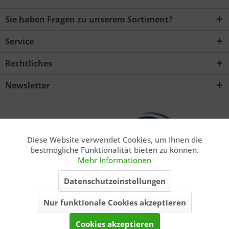
Sie haben Fragen zu unserem Sortiment?
Service
Ich habe die
Datenschutzerklärung
zur Kenntnis
Rechtliches
genommen.. *
Mit * gekennzeichnete Felder sind Pflichtfelder.
Newsletter
Senden
Diese Website verwendet Cookies, um Ihnen die
Aktiv
Funktionale
bestmögliche Funktionalität bieten zu können.
Mehr Informationen
Aktiv
Marketing
* Privatkunde. Alle Preise inkl. gesetzl. Mehrwertsteuer zzgl.
Datenschutzeinstellungen
ausgewiesener
Versandkosten
, wenn nicht anders beschrieben. Die
angegebenen Lieferzeiten gelten nur für Lieferungen innerhalb
Nur funktionale Cookies akzeptieren
Aktiv
Tracking
Deutschlands, Lieferzeiten für andere Länder entnehmen Sie bitte der
Schaltfläche
Versand & Zahlung
.
Cookies akzeptieren