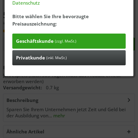
Datenschutz
581,91 € *
Bitte wählen Sie Ihre bevorzugte
inkl. MwSt., zzgl.
ausgewiesener Versandkosten
Preisauszeichnung:
Lieferzeit 3 Tage
Geschäftskunde
(zzgl. MwSt.)
In den
Warenkorb
Privatkunde
(inkl. MwSt.)
Anfragen
Bestell-Nr.:
21639000
Jahrespreis (nach 365 Tagen muss das Produkt erneut
erworben werden)
Versandgewicht:
0.7 kg
Beschreibung
Sparen Sie Ihrem Unternehmen jetzt Zeit und Geld bei
der Ausbildung von...
mehr
Ähnliche Artikel