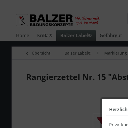
Home
KriBa®
Balzer Label®
Gefahrgut
Übersicht
Balzer Label®
Markierung 
Rangierzettel Nr. 15 "Ab
Herzlic
Privatku