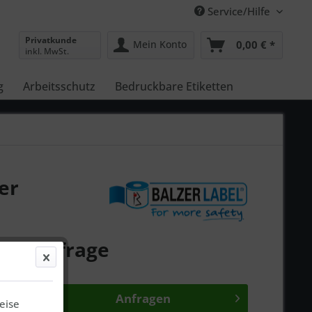
Service/Hilfe
Privatkunde
Mein Konto
0,00 € *
inkl. MwSt.
g
Arbeitsschutz
Bedruckbare Etiketten
er
 auf Anfrage
gen bei Ihnen*
Anfragen
eise