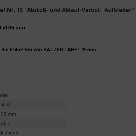
Sende
l Nr. 15 "Abstoß- und Ablauf-Verbot" Aufkleber"
74 x105 mm
 die Etiketten von BALZER LABEL ® aus:
olie
lblatt
 105 mm
eckig
tklebend