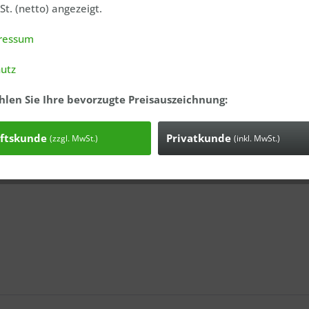
t. (netto) angezeigt.
Anfrage
Bestell-Nr.
ressum
utz
hlen Sie Ihre bevorzugte Preisauszeichnung:
ftskunde
Privatkunde
(zzgl. MwSt.)
(inkl. MwSt.)
Ich ha
genomme
Mit * gek