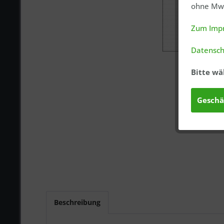
ohne MwS
Zum Imp
Datensch
Bitte wä
Geschä
Beschreibung