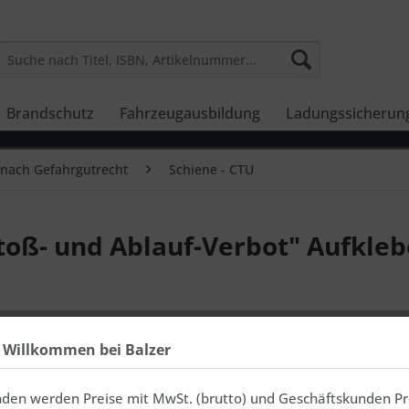
Brandschutz
Fahrzeugausbildung
Ladungssicherun
nach Gefahrgutrecht
Schiene - CTU
stoß- und Ablauf-Verbot" Aufkleb
Preis
h Willkommen bei Balzer
In 3-7 Ta
nden werden Preise mit MwSt. (brutto) und Geschäftskunden Pr