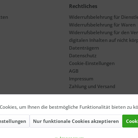
Rechtliches
tten
Widerrufsbelehrung für Dienstl
Widerrufsbelehrung für Waren
Widerrufsbelehrung für den Ve
digitalen Inhalten auf nicht kör
Datenträgern
Datenschutz
Cookie-Einstellungen
AGB
Impressum
Zahlung und Versand
ookies, um Ihnen die bestmögliche Funktionalität bieten zu k
nstellungen
Nur funktionale Cookies akzeptieren
Cook
usgewiesener
Versandkosten
, wenn nicht anders beschrieben. Die angegebenen 
rzeiten für andere Länder entnehmen Sie bitte der Schaltfläche
Versand & Za