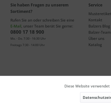
Sie haben Fragen zu unserem
Service
Sortiment?
Musteretike
Kontakt
Rufen Sie an oder schreiben Sie eine
E-Mail
, unser Team berät Sie gerne:
Balzers Blog
0800 17 18 900
Balzer-Team
Über uns
Mo. - Do. 7:30 - 16:30 Uhr
Katalog
Freitags 7:30 - 14:00 Uhr
Diese Website verwendet C
Funktionale
Datenschutzei
Marketing
* Privatkunde. Alle Preise inkl. gesetzl. Mehrwertsteuer zzgl. a
Liefe