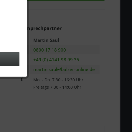
n
:
10371000
Ihr Anprechpartner
Martin Saul
0800 17 18 900
+49 (0) 4141 98 99 35
martin.saul@balzer-online.de
Mo. - Do. 7:30 - 16:30 Uhr
Freitags 7:30 - 14:00 Uhr
be die
Datenschutzerklärung
zur Kenntnis
n.. *
ennzeichnete Felder sind Pflichtfelder.