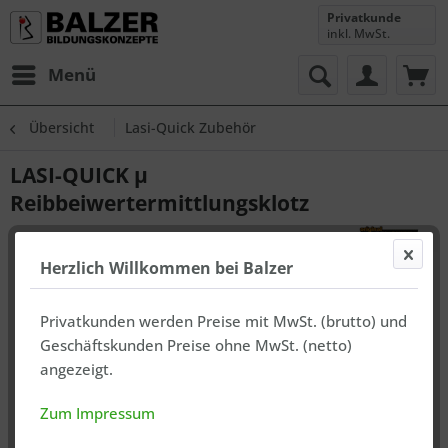
Privatkunde
inkl. MwSt.
Menü
Übersicht
Lasi-Quick Zubehör
LASI-QUICK µ
Reibbeiwertermittlungsklotz
Herzlich Willkommen bei Balzer
Privatkunden werden Preise mit MwSt. (brutto) und
Geschäftskunden Preise ohne MwSt. (netto)
angezeigt.
Zum Impressum