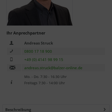
Ich habe die
Datenschutzerklärung
zur Kenntnis
Ihr Anprechpartner
genommen.. *
Andreas Struck
Mit * gekennzeichnete Felder sind Pflichtfelder.
0800 17 18 900
Senden
+49 (0) 4141 98 99 15
andreas.struck@balzer-online.de
Mo. - Do. 7:30 - 16:30 Uhr
Freitags 7:30 - 14:00 Uhr
Beschreibung