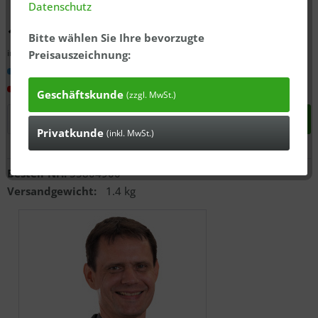
Datenschutz
193,73 € *
Bitte wählen Sie Ihre bevorzugte
inkl. MwSt., zzgl.
ausgewiesener Versandkosten
Preisauszeichnung:
Versandkostenfrei
In 3-7 Tagen bei Ihnen*
Geschäftskunde
(zzgl. MwSt.)
In den
Warenkorb
Privatkunde
(inkl. MwSt.)
Anfragen
Bestell-Nr.:
55804900
Versandgewicht:
1.4 kg