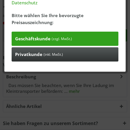
Datenschutz
19,99 € *
Bitte wählen Sie Ihre bevorzugte
inkl. MwSt., zzgl.
ausgewiesener Versandkosten
Preisauszeichnung:
In 3-7 Tagen bei Ihnen*
In den
Warenkorb
Geschäftskunde
(zzgl. MwSt.)
Privatkunde
Anfragen
(inkl. MwSt.)
Bestell-Nr.:
12252004
Versandgewicht:
0.5 kg
Beschreibung
Das müssen Sie beachten, wenn Sie Ihre Ladung im
Kleintransporter befördern: ...
mehr
Ähnliche Artikel
Sie haben Fragen zu unserem Sortiment?