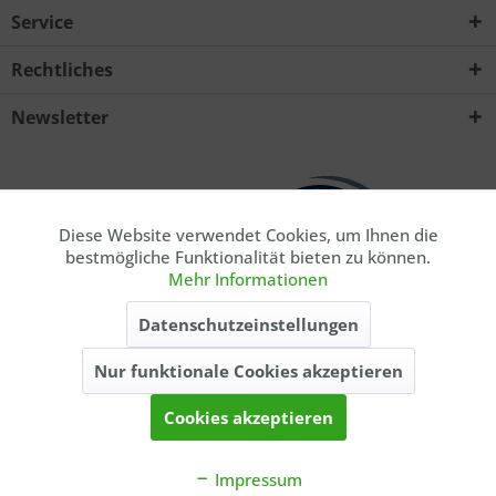
Service
Rechtliches
Ich habe die
Datenschutzerklärung
zur Kenntnis
Newsletter
genommen.. *
Mit * gekennzeichnete Felder sind Pflichtfelder.
Senden
Diese Website verwendet Cookies, um Ihnen die
Aktiv
Funktionale
bestmögliche Funktionalität bieten zu können.
Mehr Informationen
Aktiv
Marketing
* Privatkunde. Alle Preise inkl. gesetzl. Mehrwertsteuer zzgl.
Datenschutzeinstellungen
ausgewiesener
Versandkosten
, wenn nicht anders beschrieben. Die
angegebenen Lieferzeiten gelten nur für Lieferungen innerhalb
Nur funktionale Cookies akzeptieren
Aktiv
Tracking
Deutschlands, Lieferzeiten für andere Länder entnehmen Sie bitte der
Schaltfläche
Versand & Zahlung
.
Cookies akzeptieren
Kontakt
Balzers Blog
Balzer-Team
Über uns
Katalog
Impressum
Cookie-Einstellungen
AGB
Impressum