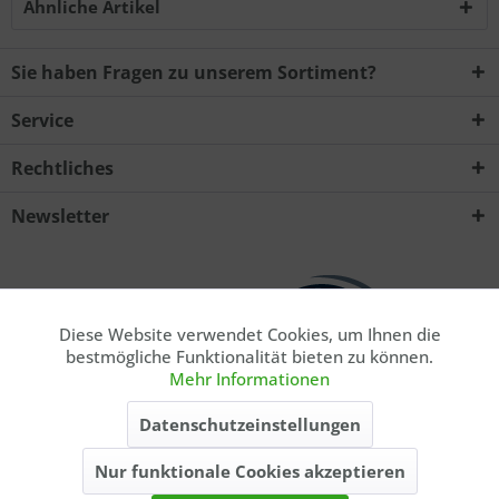
Ähnliche Artikel
Sie haben Fragen zu unserem Sortiment?
Service
Rechtliches
Ich habe die
Datenschutzerklärung
zur Kenntnis
genommen.. *
Newsletter
Mit * gekennzeichnete Felder sind Pflichtfelder.
Senden
Diese Website verwendet Cookies, um Ihnen die
Aktiv
Funktionale
bestmögliche Funktionalität bieten zu können.
Mehr Informationen
Aktiv
Marketing
* Privatkunde. Alle Preise inkl. gesetzl. Mehrwertsteuer zzgl.
Datenschutzeinstellungen
ausgewiesener
Versandkosten
, wenn nicht anders beschrieben. Die
angegebenen Lieferzeiten gelten nur für Lieferungen innerhalb
Nur funktionale Cookies akzeptieren
Aktiv
Tracking
Deutschlands, Lieferzeiten für andere Länder entnehmen Sie bitte der