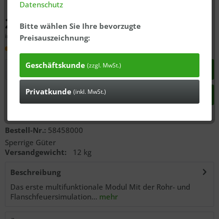
Datenschutz
2.497,81 € *
Bitte wählen Sie Ihre bevorzugte
inkl. MwSt., zzgl.
ausgewiesener Versandkosten
Preisauszeichnung:
Lieferzeit 10 Tage
Geschäftskunde
(zzgl. MwSt.)
In den
Warenkorb
Privatkunde
(inkl. MwSt.)
Anfragen
Anfragen
Bestell-Nr.:
58458000
Sperrige Güter
Versandgewicht:
12 kg
Beschreibung
Das erste multifunktionale Modul Mit der Rohr- und
Flanschfeuersimulation...
mehr