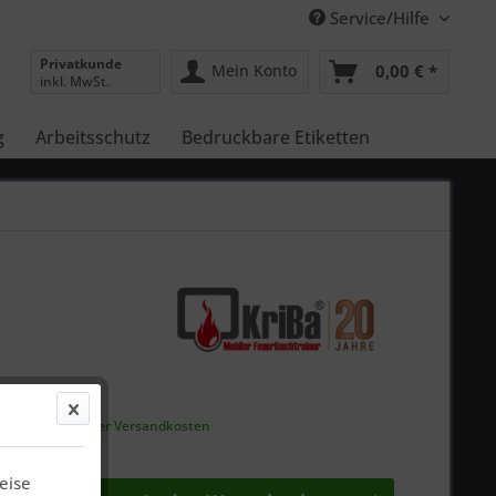
Service/Hilfe
Privatkunde
Mein Konto
0,00 € *
inkl. MwSt.
g
Arbeitsschutz
Bedruckbare Etiketten
,00 € *
gl.
ausgewiesener Versandkosten
 30 Tage
eise