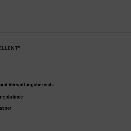
Ich ha
genomme
Mit * gek
Sende
ELLENT"
 und Verwaltungsbereich:
hungsbrände
asser