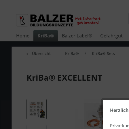
Home
KriBa®
Balzer Label®
Gefahrgut
Übersicht
KriBa®
KriBa® Sets
KriBa® EXCELLENT
Herzlic
Privatku