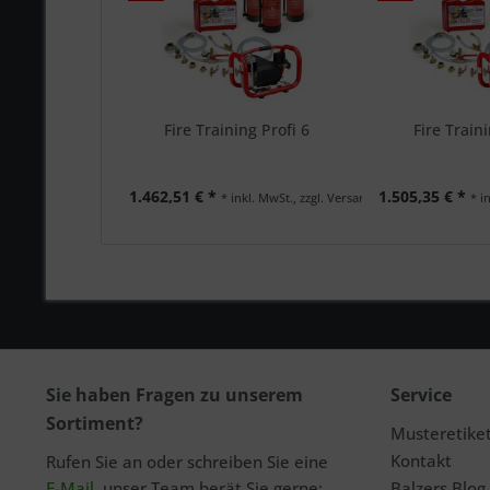
Fire Training Profi 6
Fire Traini
1.462,51 € *
1.505,35 € *
* inkl. MwSt., zzgl. Versand
* i
Sie haben Fragen zu unserem
Service
Sortiment?
Musteretike
Kontakt
Rufen Sie an oder schreiben Sie eine
E-Mail
, unser Team berät Sie gerne:
Balzers Blog