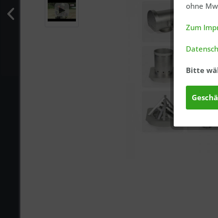
ohne MwS
Zum Imp
Datensch
Bitte wä
Geschä