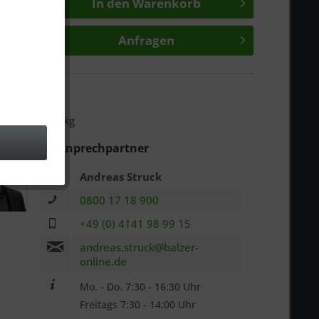
In den
Warenkorb
Anfragen
n
:
58448000
ter
icht:
130 kg
Ihr Anprechpartner
Andreas Struck
0800 17 18 900
+49 (0) 4141 98 99 15
andreas.struck@balzer-
online.de
Mo. - Do. 7:30 - 16:30 Uhr
Freitags 7:30 - 14:00 Uhr