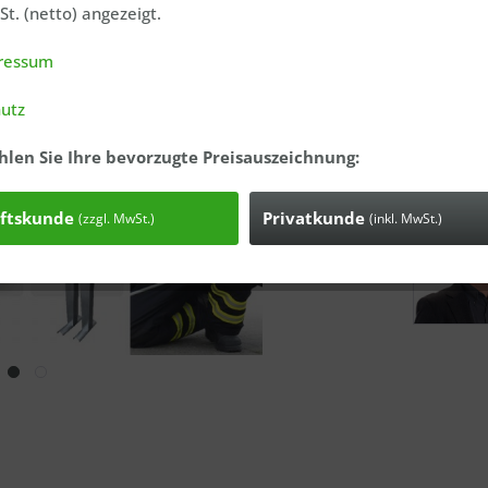
t. (netto) angezeigt.
ressum
utz
Anfrage
Bestell-Nr.
hlen Sie Ihre bevorzugte Preisauszeichnung:
Sperrige Gü
Versandgew
ftskunde
Privatkunde
(zzgl. MwSt.)
(inkl. MwSt.)