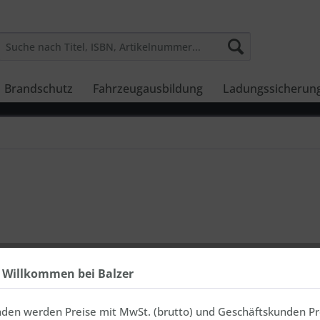
Brandschutz
Fahrzeugausbildung
Ladungssicherun
23.443

h Willkommen bei Balzer
inkl. MwSt., zz
Lieferzeit
nden werden Preise mit MwSt. (brutto) und Geschäftskunden Pr