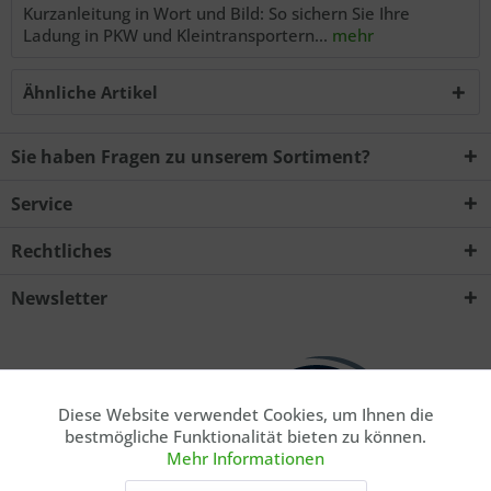
Kurzanleitung in Wort und Bild: So sichern Sie Ihre
Ladung in PKW und Kleintransportern...
mehr
Ähnliche Artikel
Sie haben Fragen zu unserem Sortiment?
Service
Rechtliches
Newsletter
Diese Website verwendet Cookies, um Ihnen die
Aktiv
Funktionale
bestmögliche Funktionalität bieten zu können.
Mehr Informationen
Aktiv
Marketing
* Privatkunde. Alle Preise inkl. gesetzl. Mehrwertsteuer zzgl.