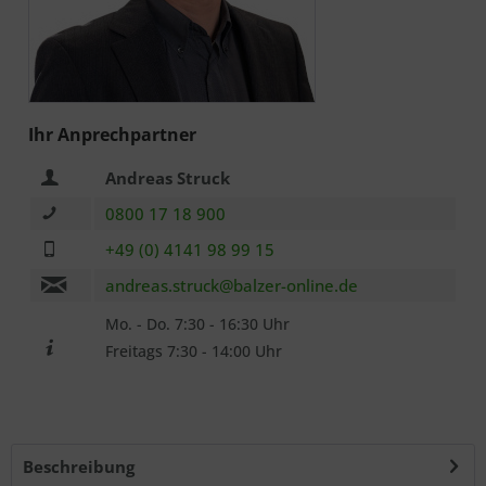
Ich habe die
Datenschutzerklärung
zur Kenntnis
Ihr Anprechpartner
genommen.. *
Andreas Struck
Mit * gekennzeichnete Felder sind Pflichtfelder.
0800 17 18 900
Senden
+49 (0) 4141 98 99 15
andreas.struck@balzer-online.de
Mo. - Do. 7:30 - 16:30 Uhr
Freitags 7:30 - 14:00 Uhr
Beschreibung