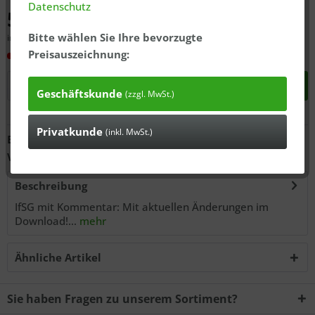
Datenschutz
54,99 € *
Bitte wählen Sie Ihre bevorzugte
inkl. MwSt., zzgl.
ausgewiesener Versandkosten
Preisauszeichnung:
In 3-7 Tagen bei Ihnen*
In den
Warenkorb
Geschäftskunde
(zzgl. MwSt.)
Privatkunde
Anfragen
(inkl. MwSt.)
Bestell-Nr.:
10001057
Versandgewicht:
0.8 kg
Beschreibung
IfSG mit Kommentar: Mit aktuellen Änderungen im
Download!...
mehr
Ähnliche Artikel
Sie haben Fragen zu unserem Sortiment?