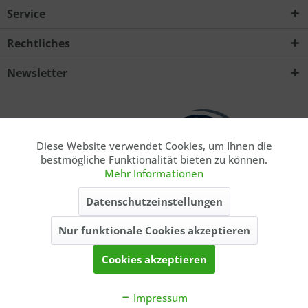
Service
Rechtliches
Ich habe die
Datenschutzerklärung
zur Kenntnis
Newsletter
genommen.. *
Mit * gekennzeichnete Felder sind Pflichtfelder.
Senden
Diese Website verwendet Cookies, um Ihnen die
Aktiv
Funktionale
bestmögliche Funktionalität bieten zu können.
Mehr Informationen
Aktiv
Marketing
* Privatkunde. Alle Preise inkl. gesetzl. Mehrwertsteuer zzgl.
Datenschutzeinstellungen
ausgewiesener
Versandkosten
, wenn nicht anders beschrieben. Die
angegebenen Lieferzeiten gelten nur für Lieferungen innerhalb
Nur funktionale Cookies akzeptieren
Aktiv
Tracking
Deutschlands, Lieferzeiten für andere Länder entnehmen Sie bitte der
Schaltfläche
Versand & Zahlung
.
Cookies akzeptieren
Kontakt
Balzers Blog
Balzer-Team
Über uns
Katalog
Impressum
Cookie-Einstellungen
AGB
Impressum