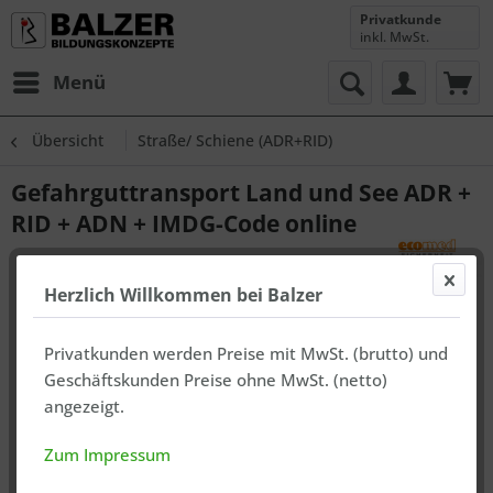
Privatkunde
inkl. MwSt.
Menü
Übersicht
Straße/ Schiene (ADR+RID)
Gefahrguttransport Land und See ADR +
RID + ADN + IMDG-Code online
Herzlich Willkommen bei Balzer
Privatkunden werden Preise mit MwSt. (brutto) und
Geschäftskunden Preise ohne MwSt. (netto)
angezeigt.
Zum Impressum