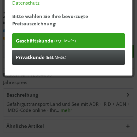
Datenschutz
259,99 € *
Bitte wählen Sie Ihre bevorzugte
inkl. MwSt., zzgl.
ausgewiesener Versandkosten
Preisauszeichnung:
Versandkostenfrei
Lieferzeit 3 Tage
Geschäftskunde
(zzgl. MwSt.)
In den
Warenkorb
Privatkunde
(inkl. MwSt.)
Anfragen
Bestell-Nr.:
12304000
Jahrespreis
Beschreibung
Gefahrguttransport Land und See mit ADR + RID + ADN +
IMDG-Code online - Ihr...
mehr
Ähnliche Artikel