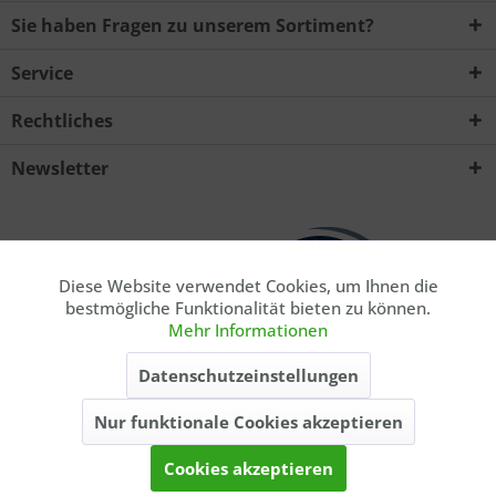
Sie haben Fragen zu unserem Sortiment?
Service
Rechtliches
Ich habe die
Datenschutzerklärung
zur Kenntnis
Newsletter
genommen.. *
Mit * gekennzeichnete Felder sind Pflichtfelder.
Senden
Diese Website verwendet Cookies, um Ihnen die
Aktiv
Funktionale
bestmögliche Funktionalität bieten zu können.
Mehr Informationen
Aktiv
Marketing
* Privatkunde. Alle Preise inkl. gesetzl. Mehrwertsteuer zzgl.
Datenschutzeinstellungen
ausgewiesener
Versandkosten
, wenn nicht anders beschrieben. Die
angegebenen Lieferzeiten gelten nur für Lieferungen innerhalb
Nur funktionale Cookies akzeptieren
Aktiv
Tracking
Deutschlands, Lieferzeiten für andere Länder entnehmen Sie bitte der
Schaltfläche
Versand & Zahlung
.
Cookies akzeptieren