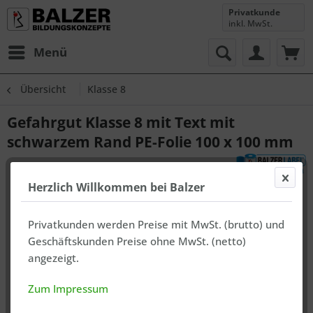
Privatkunde
inkl. MwSt.
Menü
Übersicht
Klasse 8
Gefahrgut Klasse 8 mit Text mit
schwarzem Rand PE-Folie 100 x 100 mm
Herzlich Willkommen bei Balzer
Privatkunden werden Preise mit MwSt. (brutto) und
Geschäftskunden Preise ohne MwSt. (netto)
angezeigt.
Zum Impressum