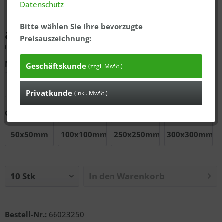
Datenschutz
Bitte wählen Sie Ihre bevorzugte
ab 0,75 € *
Preisauszeichnung:
inkl. MwSt., zzgl.
ausgewiesener Versandkosten
Material
Geschäftskunde
(zzgl. MwSt.)
Papier
PVC
PE-Folie
Privatkunde
(inkl. MwSt.)
Größe
50x50mm
100x100mm
250x250mm
300x300mm
In den
Warenkorb
Anfragen
Bestell-Nr.:
66023250