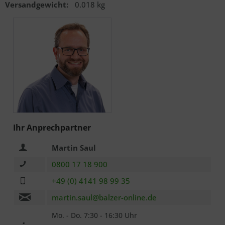
Versandgewicht:
0.018 kg
Ihr Anprechpartner
Martin Saul
Ich habe die
Datenschutzerklärung
zur Kenntnis
0800 17 18 900
genommen.. *
+49 (0) 4141 98 99 35
Mit * gekennzeichnete Felder sind Pflichtfelder.
martin.saul@balzer-online.de
Senden
Mo. - Do. 7:30 - 16:30 Uhr