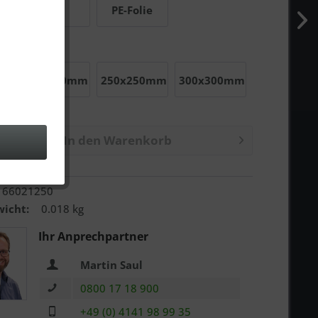
PVC
PE-Folie
m
100x100mm
250x250mm
300x300mm
In den
Warenkorb
n
:
66021250
icht:
0.018 kg
Ihr Anprechpartner
Martin Saul
0800 17 18 900
+49 (0) 4141 98 99 35