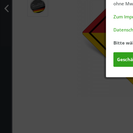
ohne MwS
Zum Imp
Datensch
Bitte wä
Geschä