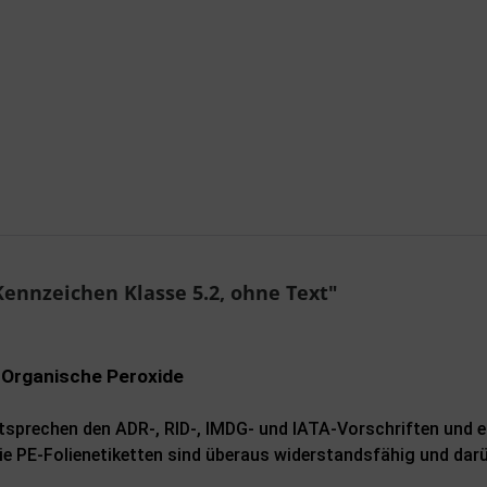
Ich ha
genomme
Mit * gek
Sende
ennzeichen Klasse 5.2, ohne Text"
 Organische Peroxide
sprechen den ADR-, RID-, IMDG- und IATA-Vorschriften und e
e PE-Folienetiketten sind überaus widerstandsfähig und darü