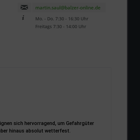
martin.saul@balzer-online.de
Mo. - Do. 7:30 - 16:30 Uhr
Freitags 7:30 - 14:00 Uhr
be die
Datenschutzerklärung
zur Kenntnis
n.. *
ennzeichnete Felder sind Pflichtfelder.
n
ignen sich hervorragend, um Gefahrgüter
ber hinaus absolut wetterfest.