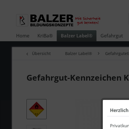
Home
KriBa®
Balzer Label®
Gefahrgut
Übersicht
Balzer Label®
Gefahrgutet
Gefahrgut-Kennzeichen Kl
Herzlic
Privatku