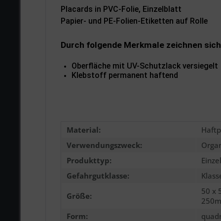
Placards in PVC-Folie, Einzelblatt
Papier- und PE-Folien-Etiketten auf Rolle
Durch folgende Merkmale zeichnen sich
Oberfläche mit UV-Schutzlack versiegelt
Klebstoff permanent haftend
Material:
Haftp
Verwendungszweck:
Organ
Produkttyp:
Einzel
Gefahrgutklasse:
Klass
50 x
Größe:
250m
Form:
quadr