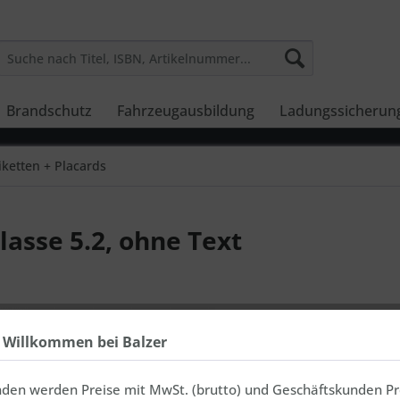
Brandschutz
Fahrzeugausbildung
Ladungssicherun
iketten + Placards
asse 5.2, ohne Text
ab 0,7
h Willkommen bei Balzer
inkl. MwSt., zz
Material
nden werden Preise mit MwSt. (brutto) und Geschäftskunden Pr