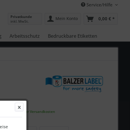
Service/Hilfe
Privatkunde
Mein Konto
0,00 € *
inkl. MwSt.
g
Arbeitsschutz
Bedruckbare Etiketten
5 € *
gl.
ausgewiesener Versandkosten
eise