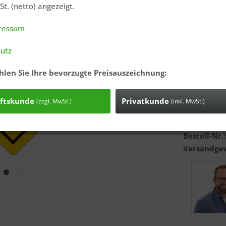
t. (netto) angezeigt.
Papier
ressum
Größe
utz
50x50m
hlen Sie Ihre bevorzugte Preisauszeichnung:
ftskunde
Privatkunde
(zzgl. MwSt.)
(inkl. MwSt.)
Anfrage
Bestell-Nr.
Versandgew