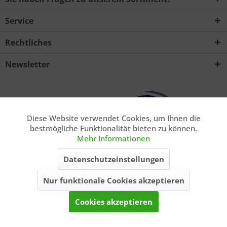
Service
Rechtliches
Ich habe die
Datenschutzerklärung
zur Kenntnis
Newsletter
genommen.. *
Mit * gekennzeichnete Felder sind Pflichtfelder.
Senden
Diese Website verwendet Cookies, um Ihnen die
Aktiv
Funktionale
bestmögliche Funktionalität bieten zu können.
Mehr Informationen
Aktiv
Marketing
* Privatkunde. Alle Preise inkl. gesetzl. Mehrwertsteuer zzgl.
Datenschutzeinstellungen
ausgewiesener
Versandkosten
, wenn nicht anders beschrieben. Die
angegebenen Lieferzeiten gelten nur für Lieferungen innerhalb
Nur funktionale Cookies akzeptieren
Aktiv
Tracking
Deutschlands, Lieferzeiten für andere Länder entnehmen Sie bitte der
Schaltfläche
Versand & Zahlung
.
Cookies akzeptieren
Kontakt
Balzers Blog
Balzer-Team
Über uns
Katalog