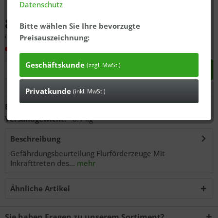
Datenschutz
8,90 € *
Bitte wählen Sie Ihre bevorzugte
inkl. MwSt., zzgl.
ausgewiesener Versandkosten
Preisauszeichnung:
In 3-7 Tagen bei Ihnen*
Geschäftskunde
(zzgl. MwSt.)
In den
Warenkorb
Privatkunde
(inkl. MwSt.)
Anfragen
Bestell-Nr.:
60110900
Versandgewicht:
0.1 kg
Beschreibung
Gefährdungsbeurteilung Flurförderzeuge Mit
Inkrafttreten des...
mehr
Ähnliche Artikel
Sie haben Fragen zu unserem Sortiment?