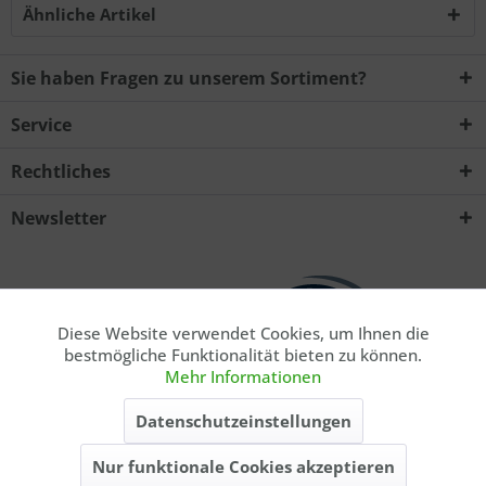
Ähnliche Artikel
Sie haben Fragen zu unserem Sortiment?
Service
Rechtliches
Ich habe die
Datenschutzerklärung
zur Kenntnis
Newsletter
genommen.. *
Mit * gekennzeichnete Felder sind Pflichtfelder.
Senden
Diese Website verwendet Cookies, um Ihnen die
Aktiv
Funktionale
bestmögliche Funktionalität bieten zu können.
Mehr Informationen
Aktiv
Marketing
* Privatkunde. Alle Preise inkl. gesetzl. Mehrwertsteuer zzgl.
Datenschutzeinstellungen
ausgewiesener
Versandkosten
, wenn nicht anders beschrieben. Die
angegebenen Lieferzeiten gelten nur für Lieferungen innerhalb
Nur funktionale Cookies akzeptieren
Aktiv
Tracking
Deutschlands, Lieferzeiten für andere Länder entnehmen Sie bitte der