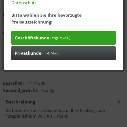
Datenschutz
ab 10,99 € *
Bitte wählen Sie Ihre bevorzugte
inkl. MwSt., zzgl.
ausgewiesener Versandkosten
Preisauszeichnung:
Auswahl:
Geschäftskunde
(zzgl. MwSt.)
Privatkunde
(inkl. MwSt.)
In den
Warenkorb
Anfragen
Bestell-Nr.:
14143001
Versandgewicht:
0.2 kg
Beschreibung
So bereiten Sie sich bestens auf Ihre Prüfung zum
"Staplerschein" vor! Als...
mehr