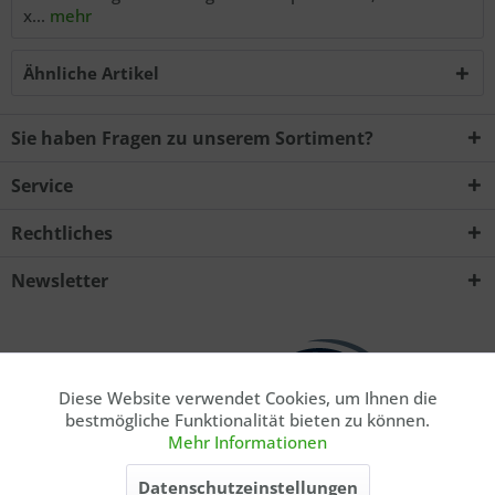
x...
mehr
Ähnliche Artikel
Sie haben Fragen zu unserem Sortiment?
Service
Rechtliches
Newsletter
Diese Website verwendet Cookies, um Ihnen die
Aktiv
Funktionale
bestmögliche Funktionalität bieten zu können.
Mehr Informationen
Aktiv
Marketing
* Privatkunde. Alle Preise inkl. gesetzl. Mehrwertsteuer zzgl.
Datenschutzeinstellungen