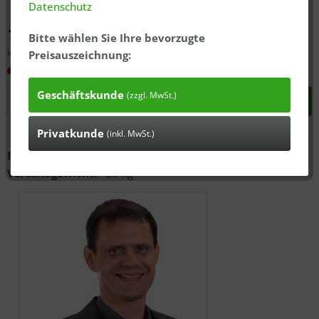
Datenschutz
1.462,51 € *
Bitte wählen Sie Ihre bevorzugte
inkl. MwSt., zzgl.
ausgewiesener Versandkosten
Preisauszeichnung:
In 3-7 Tagen bei Ihnen*
Geschäftskunde
(zzgl. MwSt.)
In den
Warenkorb
Privatkunde
(inkl. MwSt.)
Anfragen
Bestell-Nr.:
48017000
Versandgewicht:
20 kg