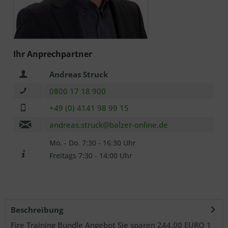
Ich habe die
Datenschutzerklärung
zur Kenntnis
Ihr Anprechpartner
genommen.. *
Andreas Struck
Mit * gekennzeichnete Felder sind Pflichtfelder.
0800 17 18 900
Senden
+49 (0) 4141 98 99 15
andreas.struck@balzer-online.de
Mo. - Do. 7:30 - 16:30 Uhr
Freitags 7:30 - 14:00 Uhr
Beschreibung
Fire Training Bundle Angebot Sie sparen 244,00 EURO 1