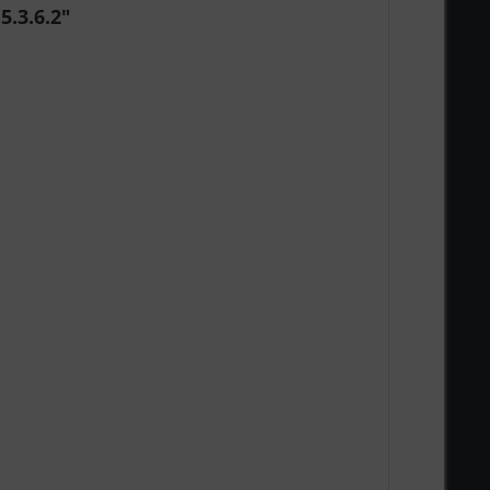
.3.6.2"
ennzeichnete Felder sind Pflichtfelder.
n