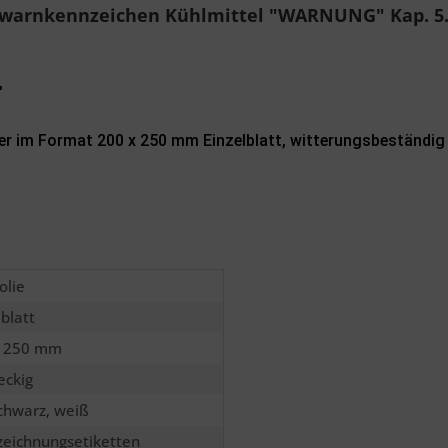
swarnkennzeichen Kühlmittel "WARNUNG" Kap. 5.5
Mit * gek
Sende
"
leber im Format 200 x 250 mm Einzelblatt, witterungsbeständig
olie
lblatt
x 250 mm
eckig
schwarz, weiß
eichnungsetiketten