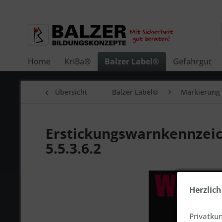
Home
KriBa®
Balzer Label®
Gefahrgut
Übersicht
Balzer Label®
Markierung 
Erstickungswarnkennzei
5.5.3.6.2
Herzlic
Privatku