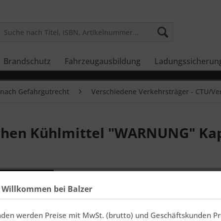
Brandschutz
Fahrzeugausbildung
Ladungssicherun
nach Gefahrgutrecht
Verschiedene Verkehrsträger - CTU/Ve
chen Kühlmittel "WARNUNG" Ka
inkl. MwSt., zz
In 1-3 Ta
h Willkommen bei Balzer
Expressve
Bestelleinga
nden werden Preise mit MwSt. (brutto) und Geschäftskunden Pr