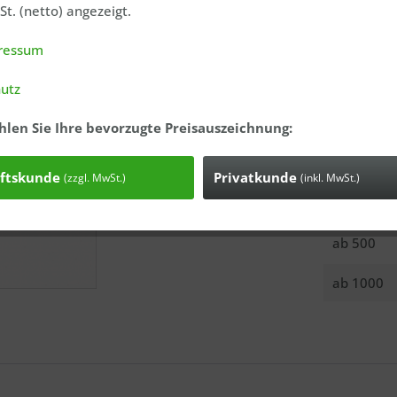
t. (netto) angezeigt.
ressum
Anfrage
Bestell-Nr.
utz
Versandgew
hlen Sie Ihre bevorzugte Preisauszeichnung:
Menge
ab
10
ftskunde
Privatkunde
(zzgl. MwSt.)
(inkl. MwSt.)
ab
200
ab
500
ab
1000
Ich ha
genomme