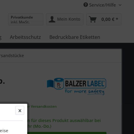
Service/Hilfe
Privatkunde
Mein Konto
0,00 € *
inkl. MwSt.
g
Arbeitsschutz
Bedruckbare Etiketten
rsandstücke
p.
gl.
ausgewiesener Versandkosten
gen bei Ihnen*
rsandoptionen für dieses Produkt auswählbar bei
ng bis 11:30 Uhr (Mo.-Do.)
eise