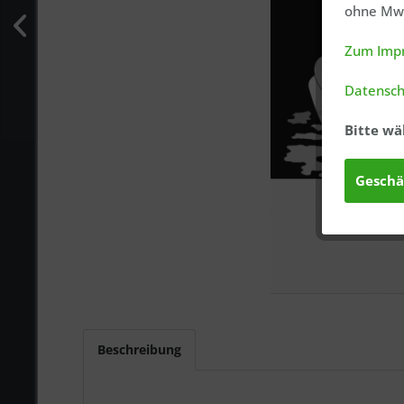
ohne MwS
Zum Imp
Datensch
Bitte wä
Geschä
Beschreibung