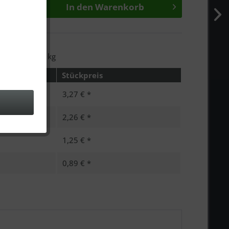
In den
Warenkorb
n
:
10385000
icht:
0.05 kg
Stückpreis
3,27 € *
2,26 € *
1,25 € *
0,89 € *
be die
Datenschutzerklärung
zur Kenntnis
n.. *