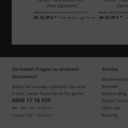
ohne Signalwort
Signa
Inhalt
500 Etiketten auf Rolle
(0,04 € * / 1 Etiketten auf Rolle)
Inhalt
1000 Etikette
ab 22,49 € *
ab 22,49 € *
* inkl. MwSt., zzgl. Versand
* i
Sie haben Fragen zu unserem
Service
Sortiment?
Musteretike
Kontakt
Rufen Sie an oder schreiben Sie eine
E-Mail
, unser Team berät Sie gerne:
Balzers Blog
0800 17 18 900
Balzer-Team
Über uns
Mo. - Do. 7:30 - 16:30 Uhr
Katalog
Freitags 7:30 - 14:00 Uhr