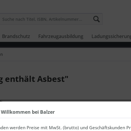
Brandschutz
Fahrzeugausbildung
Ladungssicherun
en
 enthält Asbest"
Preis
h Willkommen bei Balzer
Material
nden werden Preise mit MwSt. (brutto) und Geschäftskunden Pr
PVC