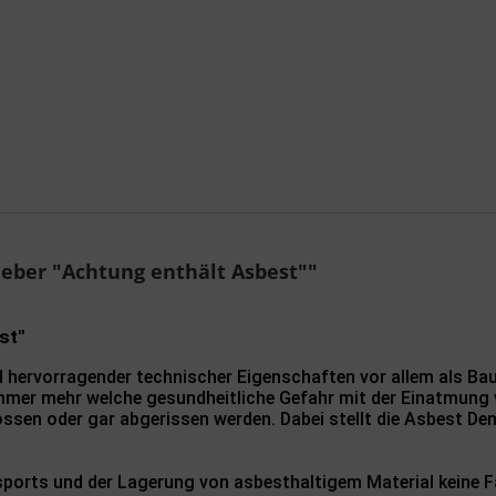
Ich ha
genomme
Mit * gek
Sende
eber "Achtung enthält Asbest""
st"
 hervorragender technischer Eigenschaften vor allem als Ba
immer mehr welche gesundheitliche Gefahr mit der Einatmung 
sen oder gar abgerissen werden. Dabei stellt die Asbest De
sports und der Lagerung von asbesthaltigem Material keine 