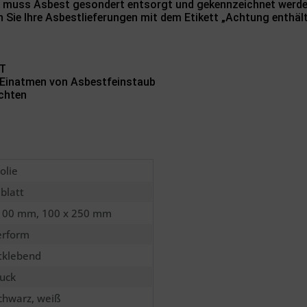
So muss Asbest gesondert entsorgt und gekennzeichnet werden.
 Sie Ihre Asbestlieferungen mit dem Etikett „Achtung enthäl
ST
 Einatmen von Asbestfeinstaub
achten
olie
lblatt
 100 mm, 100 x 250 mm
erform
tklebend
uck
schwarz, weiß