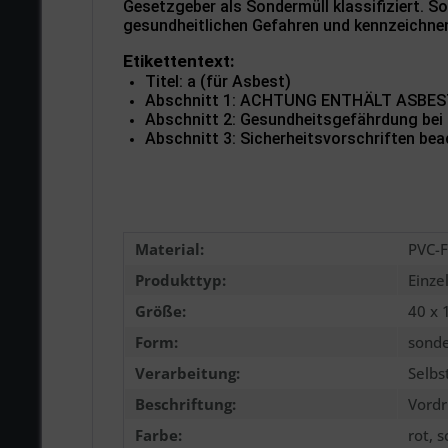
Gesetzgeber als Sondermüll klassifiziert. 
gesundheitlichen Gefahren und kennzeichnen
Etikettentext:
Titel: a (für Asbest)
Abschnitt 1: ACHTUNG ENTHÄLT ASBE
Abschnitt 2: Gesundheitsgefährdung bei
Abschnitt 3: Sicherheitsvorschriften be
Material:
PVC-F
Produkttyp:
Einze
Größe:
40 x
Form:
sond
Verarbeitung:
Selbs
Beschriftung:
Vordr
Farbe:
rot, 