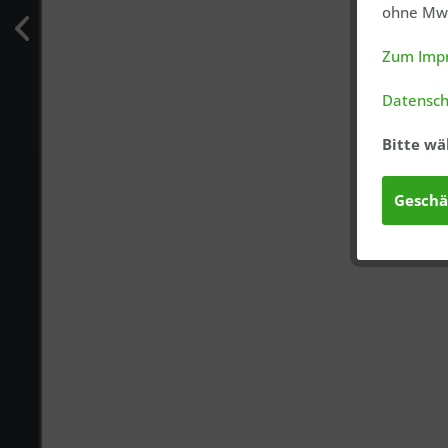
ohne MwS
Zum Imp
Datensch
Bitte wä
Geschä