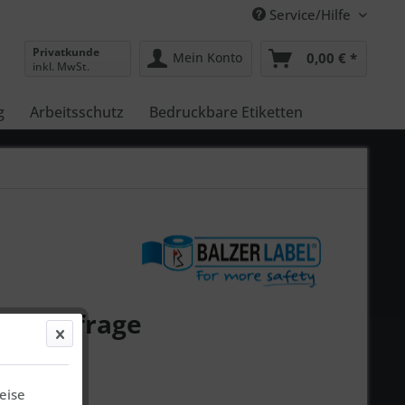
Service/Hilfe
Privatkunde
Mein Konto
0,00 € *
inkl. MwSt.
g
Arbeitsschutz
Bedruckbare Etiketten
 auf Anfrage
eise