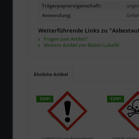
Trägerpapiereigenschaft:
unges
Anwendung:
Gefah
Weiterführende Links zu "Asbestau
Fragen zum Artikel?
Weitere Artikel von Balzer-Label®
Ähnliche Artikel
TIPP!
TIPP!
GHS07 "Ausrufezeichen"
GHS06 "Tote