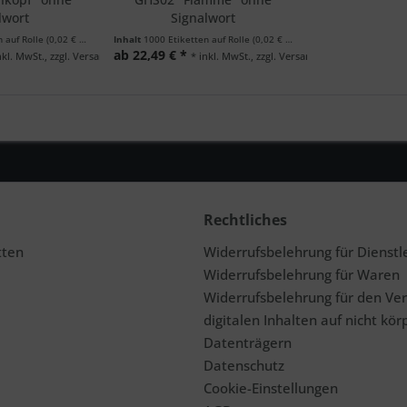
lwort
Signalwort
n auf Rolle
(0,02 € * / 1 Etiketten auf Rolle)
Inhalt
1000 Etiketten auf Rolle
(0,02 € * / 1 Etiketten auf Rolle)
ab 22,49 € *
nkl. MwSt., zzgl. Versand
* inkl. MwSt., zzgl. Versand
Rechtliches
tten
Widerrufsbelehrung für Dienstl
Widerrufsbelehrung für Waren
Widerrufsbelehrung für den Ve
digitalen Inhalten auf nicht kör
Datenträgern
Datenschutz
Cookie-Einstellungen