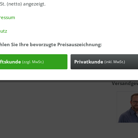
t. (netto) angezeigt.
Größe
ressum
40x100m
utz
hlen Sie Ihre bevorzugte Preisauszeichnung:
ftskunde
Privatkunde
(zzgl. MwSt.)
(inkl. MwSt.)
Anfrage
Bestell-Nr.
Versandgew