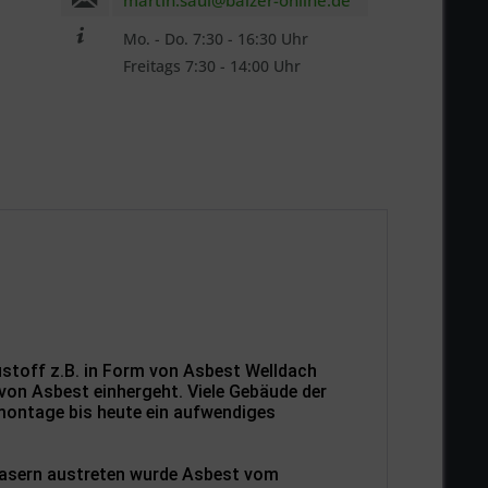
martin.saul@balzer-online.de
Mo. - Do. 7:30 - 16:30 Uhr
Freitags 7:30 - 14:00 Uhr
be die
Datenschutzerklärung
zur Kenntnis
n.. *
ennzeichnete Felder sind Pflichtfelder.
n
ustoff z.B. in Form von Asbest Welldach
von Asbest einhergeht. Viele Gebäude der
montage bis heute ein aufwendiges
Fasern austreten wurde Asbest vom