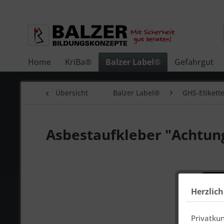
Home
KriBa®
Balzer Label®
Gefahrgut
Übersicht
Balzer Label®
GHS-Etikett
Asbestaufkleber "Achtung
Herzlic
Privatku