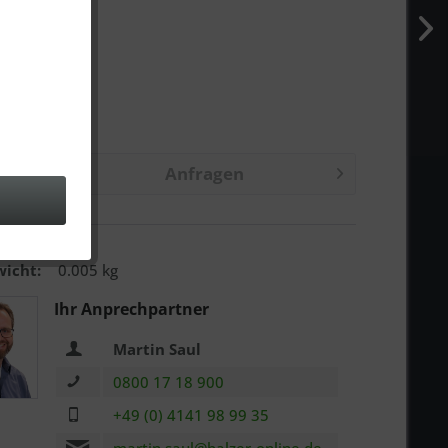
m
Anfragen
n
:
10316000
icht:
0.005 kg
Ihr Anprechpartner
Martin Saul
0800 17 18 900
+49 (0) 4141 98 99 35