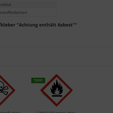
chlitzt
rstoffetiketten
fkleber "Achtung enthält Asbest""
TIPP!
nkopf" ohne
GHS02 "Flamme" ohne